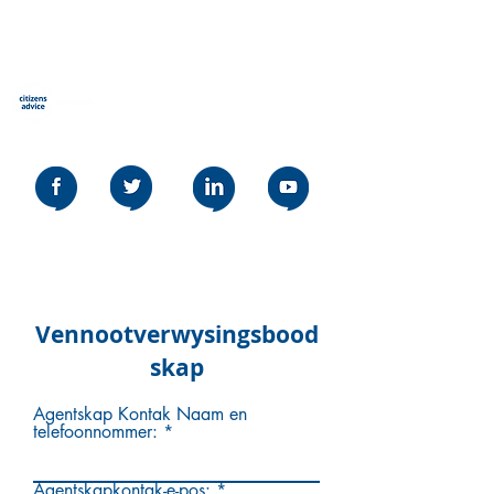
Burgers Advies Stevenage
Our social media policy can be read
here
Vennootverwysingsbood
skap
Agentskap Kontak Naam en
telefoonnommer:
Agentskapkontak-e-pos: