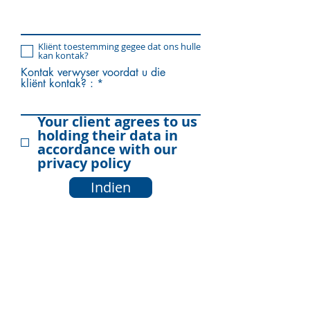
Kliënt toestemming gegee dat ons hulle
kan kontak?
Kontak verwyser voordat u die
kliënt kontak? :
Your client agrees to us
holding their data in
accordance with our
privacy policy
Indien
Stevenage Citizens Advice is &#39;n geregistreerde liefdadigheidsorganisasie.
Registrasienommer:
1077414
&#39;n Lid van die National Citizens Advice
Association. &#39;n Maatskappy Beperk deur Waarborg Reg. No.
03836106
Engeland Gemagtig en gereguleer deur die Financial Conduct Authority – FRN:
617753